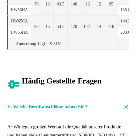
70
13
43.5
140
116
12
95
HW55HA
155.8
HW65CA
144.2
90
15
53.5
170
142
14
110
HW65HA
203.6
Anmerkung:1kgf = 9.81N
Häufig Gestellte Fragen
F: Welche Berufsabschlüsse haben Sie？
A: Wir legen großen Wert auf die Qualität unserer Produkte
und haben viele Qualitätszertifikate: ISO9001, ISO14001, CE-