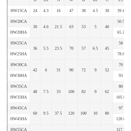
HW15CA
24
4.3
16
47
38
4.5
30
39.4
HW20CA
50.5
30
4.6
21.5
63
53
5
40
HW20HA
65.2
HW25CA
58
36
5.5
23.5
70
57
6.5
45
HW25HA
78.6
HW30CA
70
42
6
31
90
72
9
52
HW30HA
93
HW35CA
80
48
7.5
33
100
82
9
62
HW35HA
105.8
HW45CA
97
60
9.5
37.5
120
100
10
80
HW45HA
128.8
HW55CA
117.7