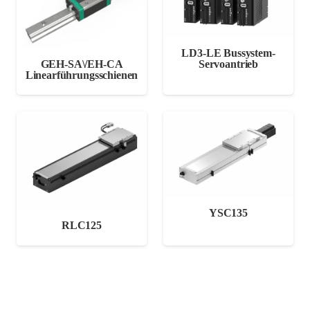
LD3-LE Bussystem-
GEH-SA\/EH-CA
Servoantrieb
Linearführungsschienen
YSC135
RLC125