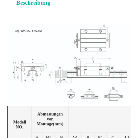
Beschreibung
Abmessungen
von
Modell
Montage(mm)
NO.
H
H1
N
W
B
B1
C
L1