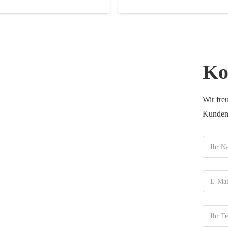
Ko
Wir fre
Kundend