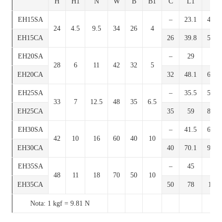
H
H1
N
W
B
B1
C
L1
L
EH15SA
–
23.1
40.1
24
4.5
9.5
34
26
4
EH15CA
26
39.8
56.8
EH20SA
–
29
50
28
6
11
42
32
5
EH20CA
32
48.1
69.1
EH25SA
–
35.5
59.1
33
7
12.5
48
35
6.5
EH25CA
35
59
82.6
EH30SA
–
41.5
69.5
42
10
16
60
40
10
EH30CA
40
70.1
98.1
EH35SA
–
45
75
48
11
18
70
50
10
EH35CA
50
78
108
Nota: 1 kgf = 9.81 N