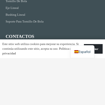
Tornillo De Bola
Eje Lineal
Bushing Lineal
Soporte Para Tornillo De Bola
CONTACTOS
Este sitio web utiliza cookies para mejorar su experiencia. Si
Kirchrainstrasse 3 CH-8855 Wangen Suiza
continúa utilizando este sitio, acepta su uso.
Política de
Aceptar
Español
info@shac-europe.com
privacidad
+41 79 851 20 25
COPYRIGHT © 2024 SHAC EUROPE AG TODOS LOS DERECHOS