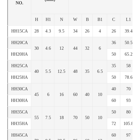
NO.
H
H1
N
W
B
B1
C
L1
HH15CA
28
4.3
9.5
34
26
4
26
39.4
HH20CA
36
50.5
30
4.6
12
44
32
6
HH20HA
50
65.2
HH25CA
35
58
40
5.5
12.5
48
35
6.5
HH25HA
50
78.6
HH30CA
40
70
45
6
16
60
40
10
HH30HA
60
93
HH35CA
50
80
55
7.5
18
70
50
10
HH35HA
72
105.8
HH45CA
60
97