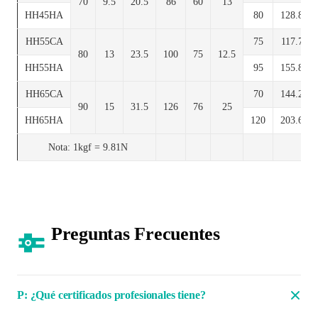
70
9.5
20.5
86
60
13
HH45HA
80
128.8
HH55CA
75
117.7
80
13
23.5
100
75
12.5
HH55HA
95
155.8
HH65CA
70
144.2
90
15
31.5
126
76
25
HH65HA
120
203.6
Nota: 1kgf = 9.81N
Preguntas Frecuentes
P: ¿Qué certificados profesionales tiene?