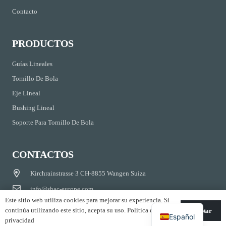
Contacto
PRODUCTOS
Guías Lineales
Tornillo De Bola
Eje Lineal
Bushing Lineal
Soporte Para Tornillo De Bola
CONTACTOS
Kirchrainstrasse 3 CH-8855 Wangen Suiza
info@shac-europe.com
Este sitio web utiliza cookies para mejorar su experiencia. Si
+41 79 851 20 25
continúa utilizando este sitio, acepta su uso.
Política de
Aceptar
Español
privacidad