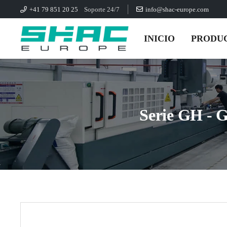
+41 79 851 20 25
Soporte 24/7
info@shac-europe.com
INICIO
PRODU
Serie GH - G