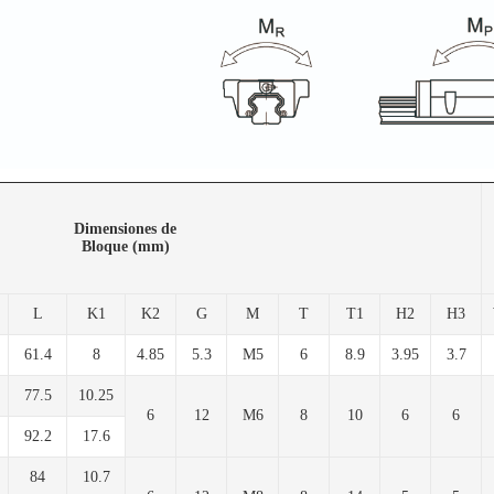
Dimensiones de
Bloque (mm)
L
K1
K2
G
M
T
T1
H2
H3
61.4
8
4.85
5.3
M5
6
8.9
3.95
3.7
77.5
10.25
6
12
M6
8
10
6
6
92.2
17.6
84
10.7