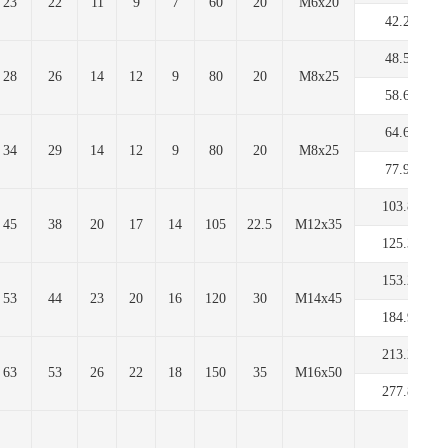
23
22
11
9
7
60
20
M6x20
42.2
48.5
28
26
14
12
9
80
20
M8x25
58.6
64.6
34
29
14
12
9
80
20
M8x25
77.9
103.8
45
38
20
17
14
105
22.5
M12x35
125.3
153.2
53
44
23
20
16
120
30
M14x45
184.9
213.2
63
53
26
22
18
150
35
M16x50
277.8