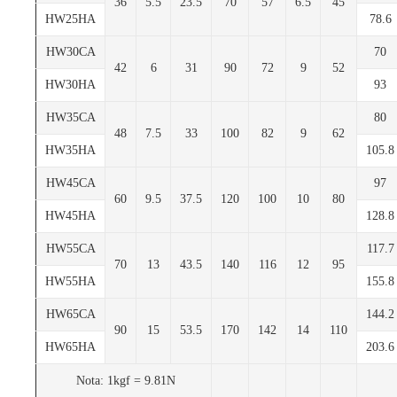
36
5.5
23.5
70
57
6.5
45
HW25HA
78.6
HW30CA
70
42
6
31
90
72
9
52
HW30HA
93
HW35CA
80
48
7.5
33
100
82
9
62
HW35HA
105.8
HW45CA
97
60
9.5
37.5
120
100
10
80
HW45HA
128.8
HW55CA
117.7
70
13
43.5
140
116
12
95
HW55HA
155.8
HW65CA
144.2
90
15
53.5
170
142
14
110
HW65HA
203.6
Nota: 1kgf = 9.81N