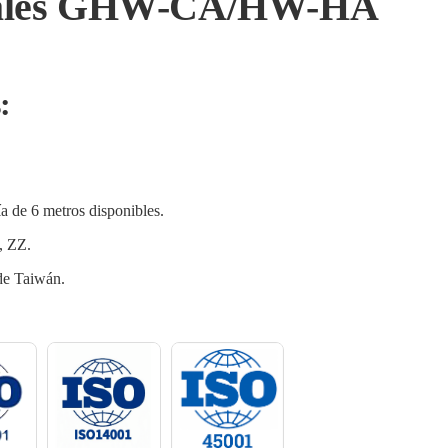
eales GHW-CA/HW-HA
:
a de 6 metros disponibles.
, ZZ.
de Taiwán.