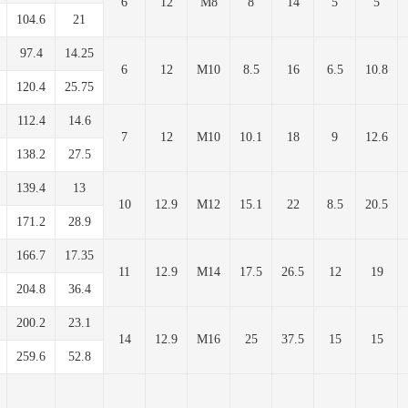
6
12
M8
8
14
5
5
104.6
21
97.4
14.25
6
12
M10
8.5
16
6.5
10.8
120.4
25.75
112.4
14.6
7
12
M10
10.1
18
9
12.6
138.2
27.5
139.4
13
10
12.9
M12
15.1
22
8.5
20.5
171.2
28.9
166.7
17.35
11
12.9
M14
17.5
26.5
12
19
204.8
36.4
200.2
23.1
14
12.9
M16
25
37.5
15
15
259.6
52.8