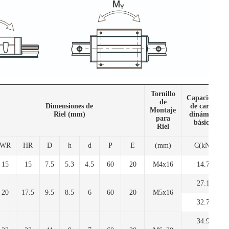
Tornillo
Capacidad
de
Dimensiones de
de carga
Montaje
Riel (mm)
dinámica
para
básica
Riel
WR
HR
D
h
d
P
E
(mm)
C(kN)
15
15
7.5
5.3
4.5
60
20
M4x16
14.7
27.1
20
17.5
9.5
8.5
6
60
20
M5x16
32.7
34.9