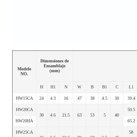
Dimensiones de
Ensamblaje
Modelo
(mm)
NO.
H
H1
N
W
B
B1
C
L1
HW15CA
24
4.3
16
47
38
4.5
30
39.4
HW20CA
50.5
30
4.6
21.5
63
53
5
40
HW20HA
65.2
HW25CA
58