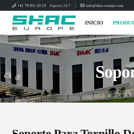
+41 79 851 20 25
Soporte 24/7
info@shac-europe.com
INICIO
PRODU
Sopor
Soporte Para Tornillo D