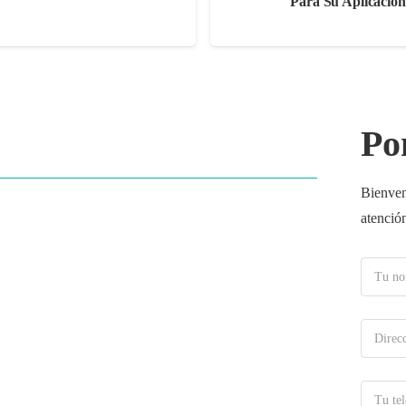
Para Su Aplicación
Po
Bienven
atención