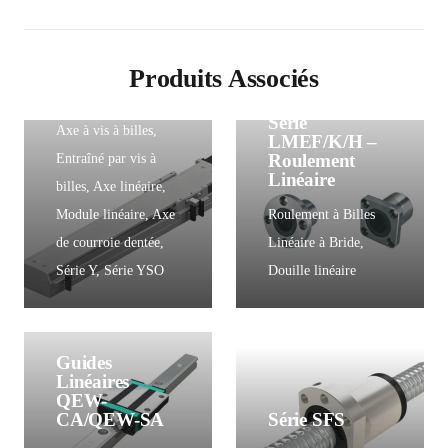
Produits Associés
YSO 135
Série
Axe à vis à billes
,
LMEF/K/H –
Roulement
Entraîné par vis à
Linéaire
billes
,
Axe linéaire
,
Module linéaire
,
Axe
Roulement à Billes
de courroie dentée
,
Linéaire à Bride
,
Série Y
,
Série YSO
Douille linéaire
Guides
Linéaires
QEW-
CA/QEW-SA
Série SFS