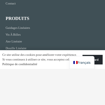
Contact
PRODUITS
Guidages Linéaires
Vis À Billes
Axe Linéaire
Douille Linéaire
Ce site utilise des cookies pour améliorer votre expérience.
Support De Vis À Billes
Si vous continuez à utiliser ce site, vous acceptez cela.
D'accord
Français
Politique de confidentialité
CONTACTS
Kirchrainstrasse 3 CH-8855 Wangen Suisse
info@shac-europe.com
+41 79 851 20 25