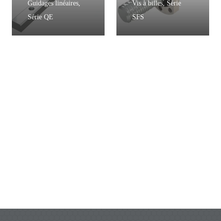
Guidages linéaires
,
Vis à billes
,
Série
Série QE
SFS