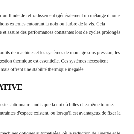
.
ler un fluide de refroidissement (généralement un mélange d'huile
chons externes entourant la noix ou l'arbre de la vis. Cela
ue et assure des performances constantes lors de cycles prolongés
 outils de machines et les systèmes de moulage sous pression, les
 gestion thermique est essentielle. Ces systèmes nécessitent
mais offrent une stabilité thermique inégalée.
ATIVE
 reste stationnaire tandis que la noix à billes elle-même tourne.
traintes d'espace existent, ou lorsqu'il est avantageux de fixer la
machines optiques automatisées, où la réduction de l'inertie et le