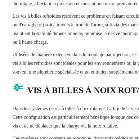
thermique, affectant la précision et causant une usure prématurée
Les vis à billes refroidies résolvent ce problème en faisant circu
ou d'eau-glycol) soit à travers le trou de l'arbre, soit via des man
maintient la stabilité dimensionnelle, minimise la dérive thermiq
ou à haute charge.
Utilisées de manière extensive dans le moulage par injection, les
vis à billes refroidies sont idéales pour les environnements où la
souvent une plomberie spécialisée et un entretien supplémentaire 
VIS À BILLES À NOIX ROT
Dans les systèmes de vis à billes à noix rotative, l'arbre de la vis
Cette configuration est particulièrement bénéfique lorsque des con
vis et de ne déplacer que la charge via la noix rotative.
Ces systèmes sont courants en robotique, dispositifs médicaux et 