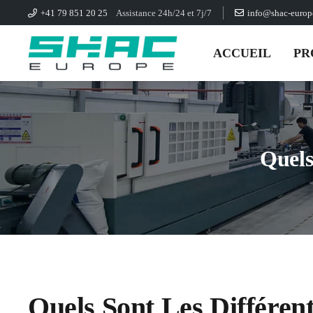
+41 79 851 20 25
Assistance 24h/24 et 7j/7
info@shac-euro
ACCUEIL
PR
Quels 
Quels Sont Les Différent