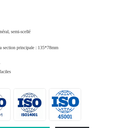
éral, semi-scellé
la section principale : 135*78mm
e
aciles