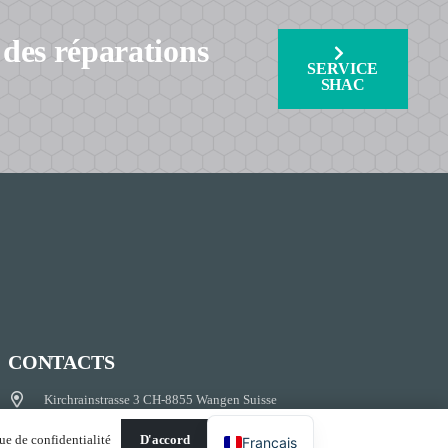
 des réparations
SERVICE
SHAC
CONTACTS
Kirchrainstrasse 3 CH-8855 Wangen Suisse
info@shac-europe.com
ue de confidentialité
D'accord
Français