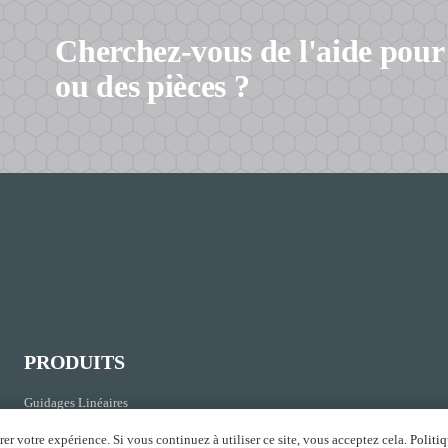
Cherchez-vous de l'aide pour
ou des pièces ?
PRODUITS
Guidages Linéaires
Vis À Billes
rer votre expérience. Si vous continuez à utiliser ce site, vous acceptez cela.
Politiq