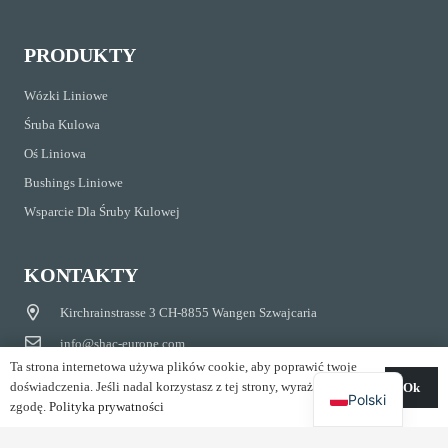
PRODUKTY
Wózki Liniowe
Śruba Kulowa
Oś Liniowa
Bushings Liniowe
Wsparcie Dla Śruby Kulowej
KONTAKTY
Kirchrainstrasse 3 CH-8855 Wangen Szwajcaria
info@shac-europe.com
Ta strona internetowa używa plików cookie, aby poprawić twoje
+41 79 851 20 25
doświadczenia. Jeśli nadal korzystasz z tej strony, wyrażasz na to
Ok
Polski
zgodę.
Polityka prywatności