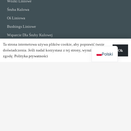
Wózki Liniowe
Śruba Kulowa
Oś Liniowa
Bushings Liniowe
Wsparcie Dla Śruby Kulowej
Ta strona internetowa używa plików cookie, aby poprawić twoje
doświadczenia. Jeśli nadal korzystasz z tej strony, wyrażasz na to
Ok
KONTAKTY
Polski
zgodę.
Polityka prywatności
Kirchrainstrasse 3 CH-8855 Wangen Szwajcaria
info@shac-europe.com
+41 79 851 20 25