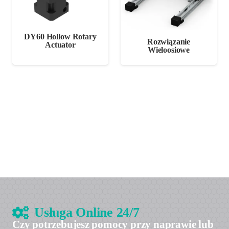
DY60 Hollow Rotary
Rozwiązanie
Actuator
Wieloosiowe
Usługa Online 24/7
Czy potrzebujesz pomocy przy naprawie lub