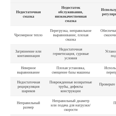
Недостаток
Использу
Недостаточная
обслуживания,
регуляр
смазка
низкокачественная
смазка
Перегрузка, неправильное
Обеспечь
Чрезмерное тепло
выравнивание, плохая
смазочн
смазка
Недостаточная
Загрязнение или
Устано
герметизация, суровые
контаминация
под
условия
Неверное
Плохая установка,
Исполь
выравнивание
смещение базы машины
переп
Недостаточная
Поврежденные возвратные
Проверьте
рециркуляция
трубы, дефекты
шариков
конструкции
Неправильный диаметр
Неправильный
П
или подача для нагрузки/
размер
скорости