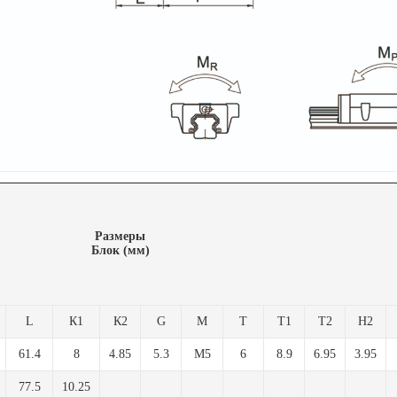
Размеры
Блок (мм)
L
К1
К2
G
M
T
T1
T2
Н2
61.4
8
4.85
5.3
M5
6
8.9
6.95
3.95
77.5
10.25