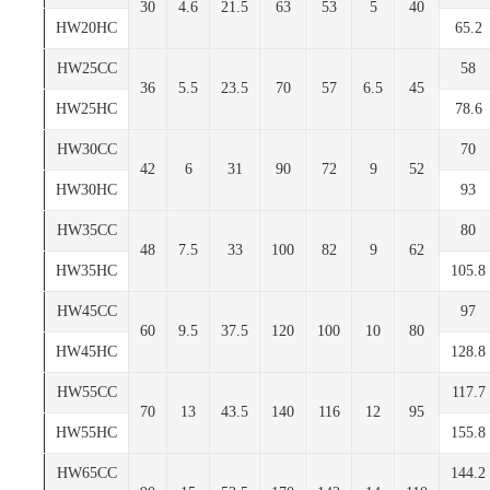
30
4.6
21.5
63
53
5
40
HW20HC
65.2
HW25CC
58
36
5.5
23.5
70
57
6.5
45
HW25HC
78.6
HW30CC
70
42
6
31
90
72
9
52
HW30HC
93
HW35CC
80
48
7.5
33
100
82
9
62
HW35HC
105.8
HW45CC
97
60
9.5
37.5
120
100
10
80
HW45HC
128.8
HW55CC
117.7
70
13
43.5
140
116
12
95
HW55HC
155.8
HW65CC
144.2