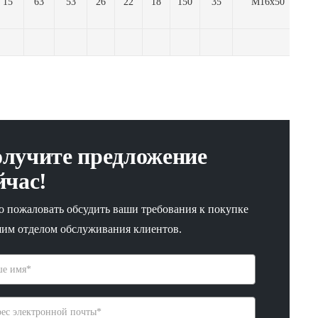
15
63
53
26
22
18
150
35
М16x50
лучите предложение
йчас!
о пожаловать обсудить ваши требования к покупке
шим отделом обслуживания клиентов.