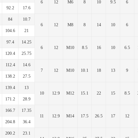
6
12
M6
8
10
9.5
6
92.2
17.6
84
10.7
6
12
M8
8
14
10
6
104.6
21
97.4
14.25
6
12
M10
8.5
16
10
6.5
120.4
25.75
112.4
14.6
7
12
M10
10.1
18
13
9
138.2
27.5
139.4
13
10
12.9
M12
15.1
22
15
8.5
171.2
28.9
166.7
17.35
11
12.9
М14
17.5
26.5
17
12
204.8
36.4
200.2
23.1