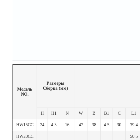
Размеры
Сборка (мм)
Модель
NO.
H
H1
N
W
B
B1
C
L1
HW15CC
24
4.3
16
47
38
4.5
30
39.4
HW20CC
50.5