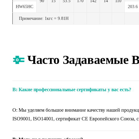
90
15
53.5
170
142
14
110
HW65HC
203.6
Примечание: 1кгс = 9.81Н
Часто Задаваемые 
В: Какие профессиональные сертификаты у вас есть?
О: Мы уделяем большое внимание качеству нашей продукци
ISO9001, ISO14001, сертификат CE Европейского Союза, 