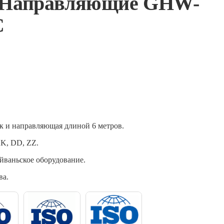
 Направляющие GHW-
C
к и направляющая длиной 6 метров.
KK, DD, ZZ.
йваньское оборудование.
ва.