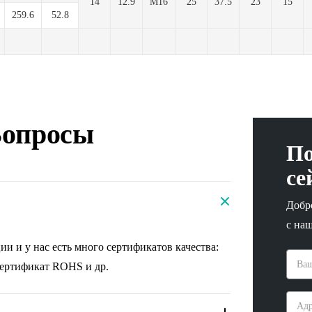
14
12.9
М16
25
37.5
23
15
259.6
52.8
Вопросы
По
се
Добр
с на
и и у нас есть много сертификатов качества:
сертификат ROHS и др.