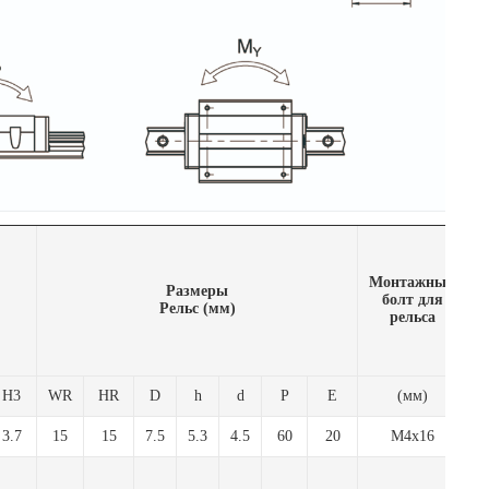
Монтажный
Размеры
болт для
Рельс (мм)
рельса
г
Н3
WR
HR
D
h
d
P
E
(мм)
3.7
15
15
7.5
5.3
4.5
60
20
M4x16