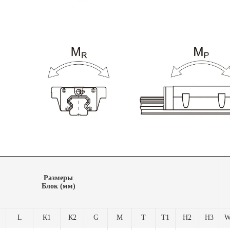
Размеры
Блок (мм)
L
К1
К2
G
M
T
T1
Н2
Н3
W