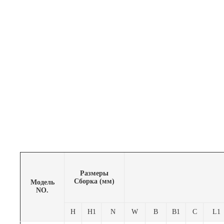
Размеры
Сборка (мм)
Модель
NO.
H
H1
N
W
B
B1
C
L1