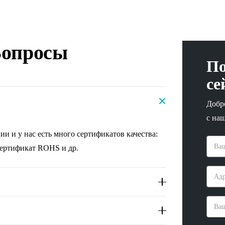
Вопросы
По
се
Добр
с на
и и у нас есть много сертификатов качества:
сертификат ROHS и др.