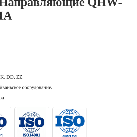
 Направляющие QHW-
HA
KK, DD, ZZ.
йваньское оборудование.
ва