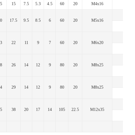
5
15
7.5
5.3
4.5
60
20
M4x16
17.
35.
0
17.5
9.5
8.5
6
60
20
М5х16
42.
41.
3
22
11
9
7
60
20
М6х20
50.
58.
8
26
14
12
9
80
20
М8х25
70.
78.
4
29
14
12
9
80
20
М8х25
95.
119
5
38
20
17
14
105
22.5
M12x35
144.