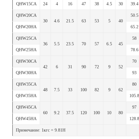
QHW15CA
24
4
16
47
38
4.5
30
39.4
QHW20CA
50.5
30
4.6
21.5
63
53
5
40
QHW20HA
65.2
QHW25CA
58
36
5.5
23.5
70
57
6.5
45
QHW25HA
78.6
QHW30CA
70
42
6
31
90
72
9
52
QHW30HA
93
QHW35CA
80
48
7.5
33
100
82
9
62
QHW35HA
105.
QHW45CA
97
60
9.2
37.5
120
100
10
80
QHW45HA
128.
Примечание: 1кгс = 9.81Н