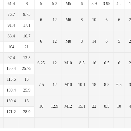
61.4
8
5
5.3
M5
6
8.9
3.95
4.2
1
76.7
9.75
6
12
M6
8
10
6
6
2
91.4
17.1
83.4
10.7
6
12
M8
8
14
6
5
2
104
21
97.4
13.5
6.25
12
M10
8.5
16
6.5
6
2
120.4
25.75
113.6
13
7.5
12
M10
10.1
18
8.5
6.5
3
8
139.4
25.9
139.4
13
10
12.9
M12
15.1
22
8.5
10
4
8
171.2
28.9