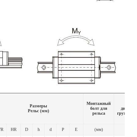
Монтажный
Осно
Размеры
болт для
динами
Рельс (мм)
рельса
грузоподъ
R
HR
D
h
d
P
E
(мм)
C(k