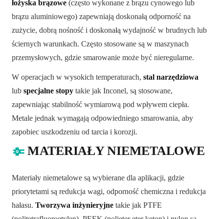
łożyska brązowe
(często wykonane z brązu cynowego lub
brązu aluminiowego) zapewniają doskonałą odporność na
zużycie, dobrą nośność i doskonałą wydajność w brudnych lub
ściernych warunkach. Często stosowane są w maszynach
przemysłowych, gdzie smarowanie może być nieregularne.
W operacjach w wysokich temperaturach,
stal narzędziowa
lub
specjalne stopy
takie jak Inconel, są stosowane,
zapewniając stabilność wymiarową pod wpływem ciepła.
Metale jednak wymagają odpowiedniego smarowania, aby
zapobiec uszkodzeniu od tarcia i korozji.
MATERIAŁY NIEMETALOWE
Materiały niemetalowe są wybierane dla aplikacji, gdzie
priorytetami są redukcja wagi, odporność chemiczna i redukcja
hałasu.
Tworzywa inżynieryjne
takie jak PTFE
(politetrafluoroetylen), PEEK (polieter eter keton) i nylon są