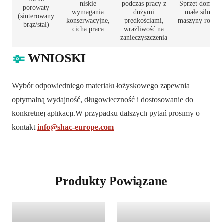
niskie
podczas pracy z
Sprzęt domowy
porowaty
wymagania
dużymi
małe silniki,
(sinterowany
konserwacyjne,
prędkościami,
maszyny rolnic
brąz/stal)
cicha praca
wrażliwość na
zanieczyszczenia
WNIOSKI
Wybór odpowiedniego materiału łożyskowego zapewnia
optymalną wydajność, długowieczność i dostosowanie do
konkretnej aplikacji.
W przypadku dalszych pytań prosimy o
kontakt
info@shac-europe.com
Produkty Powiązane