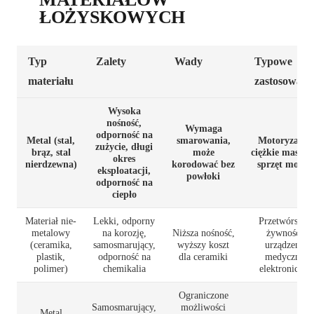
ŁOŻYSKOWYCH
Typ
Zalety
Wady
Typowe
materiału
zastosowani
Wysoka
nośność,
Wymaga
odporność na
Metal (stal,
smarowania,
Motoryzacja,
zużycie, długi
brąz, stal
może
ciężkie maszyn
okres
nierdzewna)
korodować bez
sprzęt morsk
eksploatacji,
powłoki
odporność na
ciepło
Materiał nie-
Lekki, odporny
Przetwórstwo
metalowy
na korozję,
Niższa nośność,
żywności,
(ceramika,
samosmarujący,
wyższy koszt
urządzenia
plastik,
odporność na
dla ceramiki
medyczne,
polimer)
chemikalia
elektroniczne
Ograniczone
Samosmarujący,
możliwości
Metal