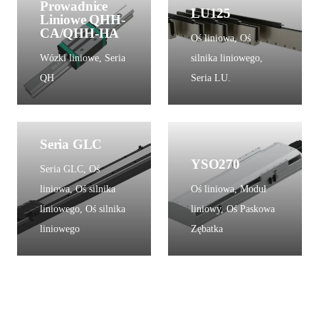
Prowadnice
LU125
Liniowe QHH-
CA/QHH-HA
Oś liniowa
,
Oś
Wózki liniowe
,
Seria
silnika liniowego
,
QH
Seria LU.
Seria GLC
YSO270
Seria GLC
,
Oś
liniowa
,
Oś silnika
Oś liniowa
,
Moduł
liniowego
,
Oś silnika
liniowy
,
Oś Paskowa
liniowego
Zębatka