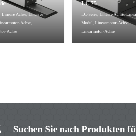
ie
LC 75
,
Lineare Achse
,
Lineares
LC-Serie
,
Lineare Achse
,
Linea
inearmotor-Achse
,
Modul
,
Linearmotor-Achse
,
tor-Achse
Linearmotor-Achse
g
Suchen Sie nach Produkten fü