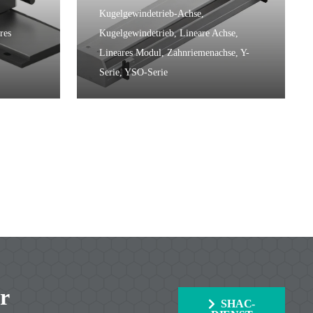
Kugelgewindetrieb-Achse
,
res
Kugelgewindetrieb
,
Lineare Achse
,
Lineares Modul
,
Zahnriemenachse
,
Y-
Serie
,
YSO-Serie
r
SHAC-