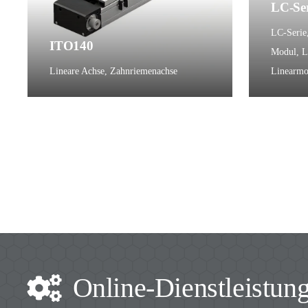
LC-Ser
LC-Serie
ITO140
Modul
,
L
Lineare Achse
,
Zahnriemenachse
Linearmo
Online-Dienstleistun